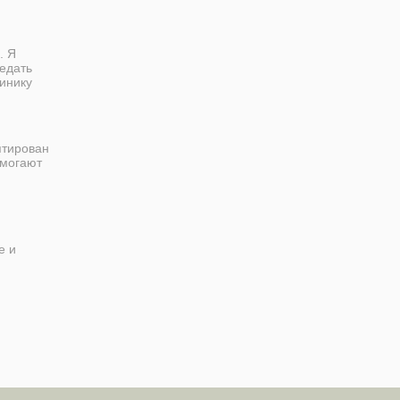
. Я
едать
инику
птирован
омогают
е и