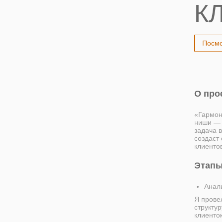
К
Посмо
О про
«Гармон
ниши — 
задача 
создаст
клиентов
Этапы
Анали
Я прове
структур
клиенто