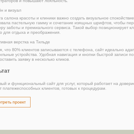
траторов и повышают лояльность.
н и визуал
та салона красоты и клиники важно создать визуальное спокойствие
овала пастельную гамму и сочетание изящных шрифтов, чтобы пер
ру заботы и премиального сервиса. Такой выбор позиционирует кл
то для отдыха и преображения.
тивная верстка на Тильде
я, что 80% клиентов записываются с телефона, сайт идеально ада
ильные устройства. Удобная навигация и кнопки быстрой записи п
оставить заявку в несколько кликов.
ьтат
ый и функциональный сайт для услуг, который работает на довери
т платежеспособных клиентов, готовых к процедурам.
треть проект
СЯ ПОДХОД К РАБОТЕ?
Я погружаюсь в каждый проект, изучаю конкурентов
и делаю сайты, которые работают. Напишите мне,
мы обсудим вашу задачу и я сориентирую по срокам
и цене.