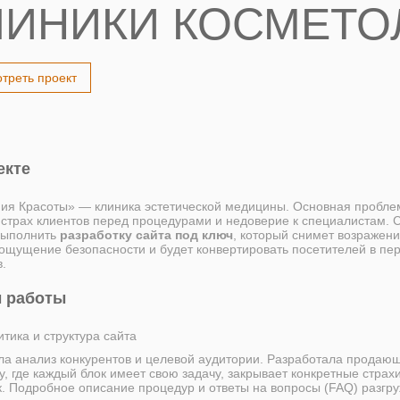
ЛИНИКИ КОСМЕТО
треть проект
екте
ия Красоты» — клиника эстетической медицины. Основная пробле
страх клиентов перед процедурами и недоверие к специалистам. 
выполнить
разработку сайта под ключ
, который снимет возражени
 ощущение безопасности и будет конвертировать посетителей в пе
.
 работы
тика и структура сайта
ла анализ конкурентов и целевой аудитории. Разработала продаю
у, где каждый блок имеет свою задачу, закрывает конкретные страх
к. Подробное описание процедур и ответы на вопросы (FAQ) разгр