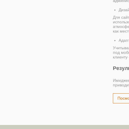
админис
Дизай
Для сай
использ
атмосфе
как мес
Адап
Учитыва
под моб
клиенту 
Резул
Имиджев
приводи
Посмо
ПОНРАВИЛ