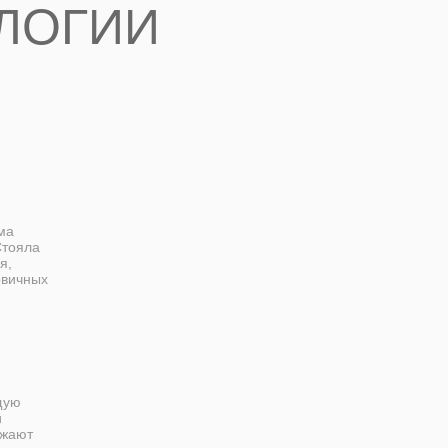
ЛОГИИ
ма
Стояла
я,
рвичных
щую
и
ужают